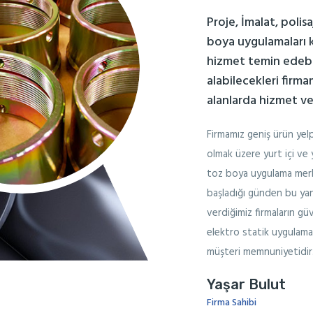
Proje, İmalat, polis
boya uygulamaları 
hizmet temin edebil
alabilecekleri firma
alanlarda hizmet v
Firmamız geniş ürün yelp
olmak üzere yurt içi ve 
toz boya uygulama merke
başladığı günden bu yan
verdiğimiz firmaların güv
elektro statik uygulama 
müşteri memnuniyetidir
Yaşar Bulut
Firma Sahibi