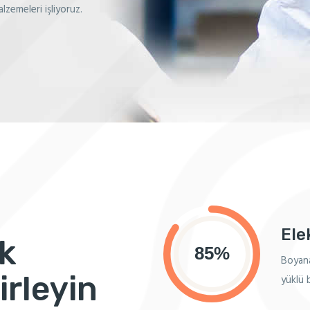
lzemeleri işliyoruz.
Ele
k
Boyana
irleyin
yüklü b