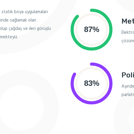
ro statik boya uygulamaları
çinde sağlamak olan
Met
lup çağdaş ve ileri görüşlü
Elektro
tmekteyiz.
çözünmü
Pol
Aşındır
parlatm