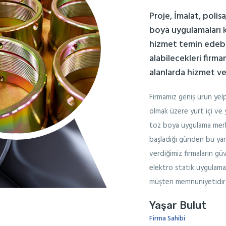
Proje, İmalat, polis
boya uygulamaları 
hizmet temin edebil
alabilecekleri firma
alanlarda hizmet v
Firmamız geniş ürün yelp
olmak üzere yurt içi ve 
toz boya uygulama merke
başladığı günden bu yan
verdiğimiz firmaların güv
elektro statik uygulama 
müşteri memnuniyetidir
Yaşar Bulut
Firma Sahibi