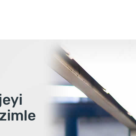
jeyi
zimle