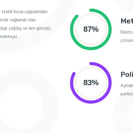
ro statik boya uygulamaları
çinde sağlamak olan
Met
lup çağdaş ve ileri görüşlü
Elektro
tmekteyiz.
çözünmü
Pol
Aşındır
parlatm