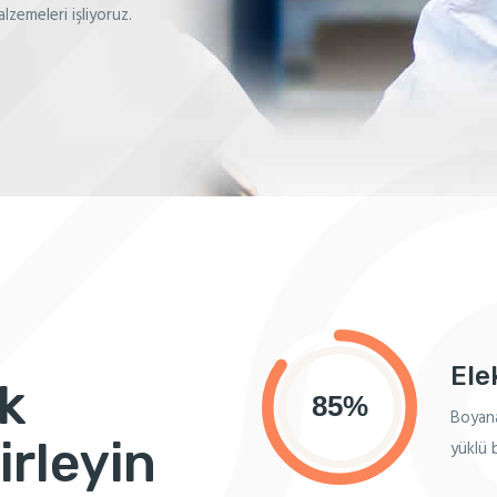
lzemeleri işliyoruz.
Ele
k
Boyana
irleyin
yüklü b