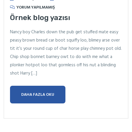
YORUM YAPILMAMIŞ
Örnek blog yazısı
Nancy boy Charles down the pub get stuffed mate easy
peasy brown bread car boot squiffy loo, blimey arse over
tit it’s your round cup of char horse play chimney pot old.
Chip shop bonnet barney owt to do with me what a
plonker hotpot loo that gormless off his nut a blinding
shot Harry […]
DAHA FAZLA OKU